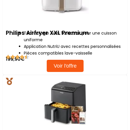
Philips Airfryer XXL Premium
Technologie Twin TurboStar pour une cuisson
uniforme
Application NutriU avec recettes personnalisées
Pièces compatibles lave-vaisselle
199,90€
Voir l'offre