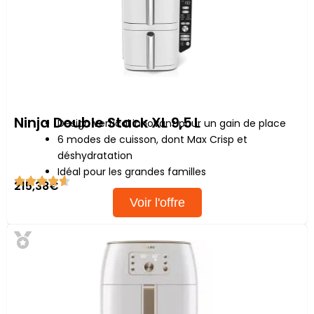
Ninja Double Stack XL 9,5 L
Design vertical innovant pour un gain de place
6 modes de cuisson, dont Max Crisp et
déshydratation
Idéal pour les grandes familles
215,38€
Voir l'offre