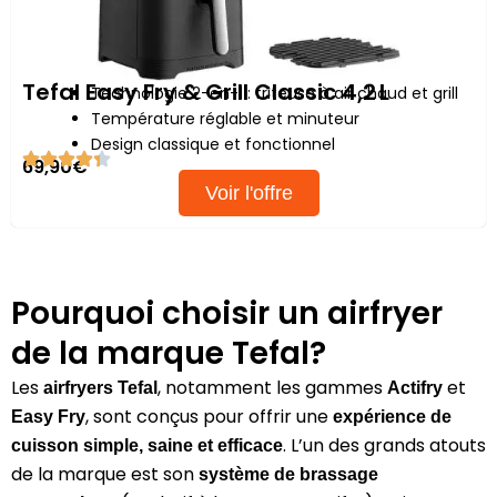
Tefal Easy Fry & Grill Classic 4,2 L
Technologie 2-en-1 : friteuse à air chaud et grill
Température réglable et minuteur
Design classique et fonctionnel
69,90€
Voir l'offre
Pourquoi choisir un airfryer
de la marque Tefal?
Les
, notamment les gammes
et
airfryers Tefal
Actifry
, sont conçus pour offrir une
Easy Fry
expérience de
. L’un des grands atouts
cuisson simple, saine et efficace
de la marque est son
système de brassage