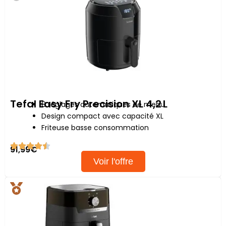
Tefal Easy Fry Precision XL 4,2 L
8 réglages automatiques de menu
Design compact avec capacité XL
Friteuse basse consommation
91,99€
Voir l'offre