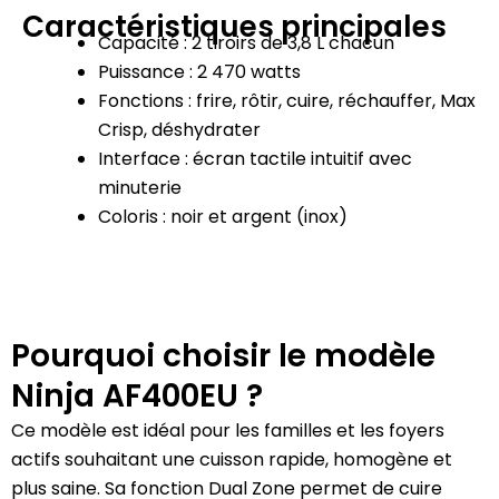
Caractéristiques principales
Capacité : 2 tiroirs de 3,8 L chacun
Puissance : 2 470 watts
Fonctions : frire, rôtir, cuire, réchauffer, Max
Crisp, déshydrater
Interface : écran tactile intuitif avec
minuterie
Coloris : noir et argent (inox)
Pourquoi choisir le modèle
Ninja AF400EU ?
Ce modèle est idéal pour les familles et les foyers
actifs souhaitant une cuisson rapide, homogène et
plus saine. Sa fonction Dual Zone permet de cuire