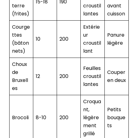
15-18
190
terre
croustil
avant
(frites)
lantes
cuisson
Courge
Extérie
ttes
ur
Panure
10
200
(bâton
croustil
légère
nets)
lant
Choux
Feuilles
de
Couper
12
200
croustil
Bruxell
en deux
lantes
es
Croqua
nt,
Petits
Brocoli
8-10
200
légère
bouque
ment
ts
grillé