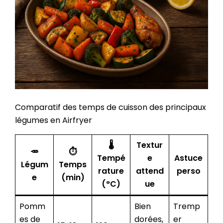
Comparatif des temps de cuisson des principaux
légumes en Airfryer
🌡️
Textur
🥕
⏱️
Tempé
e
Astuce
Légum
Temps
rature
attend
perso
e
(min)
(°C)
ue
Pomm
Bien
Tremp
es de
dorées,
er