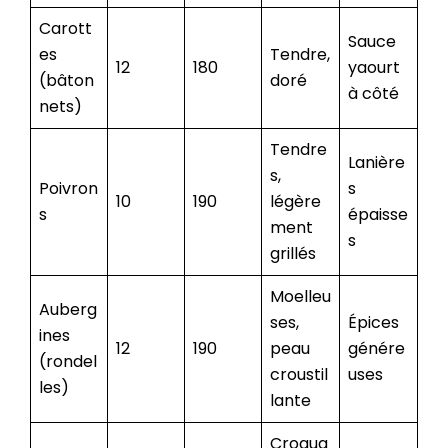
Carott
Sauce
es
Tendre,
12
180
yaourt
(bâton
doré
à côté
nets)
Tendre
Lanière
s,
Poivron
s
10
190
légère
s
épaisse
ment
s
grillés
Moelleu
Auberg
ses,
Épices
ines
12
190
peau
génére
(rondel
croustil
uses
les)
lante
Croqua