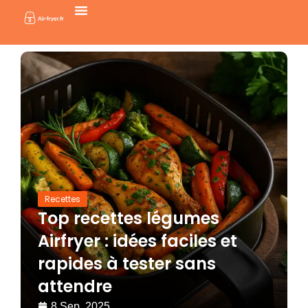
Aller
au
contenu
Recettes
Top recettes légumes
Airfryer : idées faciles et
rapides à tester sans
attendre
8 Sep, 2025