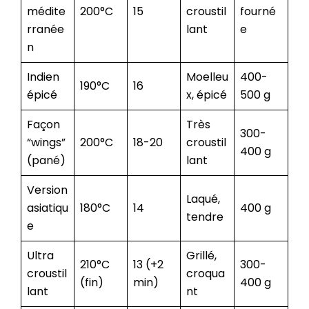
médite
200°C
15
croustil
fourné
rranée
lant
e
n
Indien
Moelleu
400-
190°C
16
épicé
x, épicé
500 g
Façon
Très
300-
“wings”
200°C
18-20
croustil
400 g
(pané)
lant
Version
Laqué,
asiatiqu
180°C
14
400 g
tendre
e
Ultra
Grillé,
210°C
13 (+2
300-
croustil
croqua
(fin)
min)
400 g
lant
nt