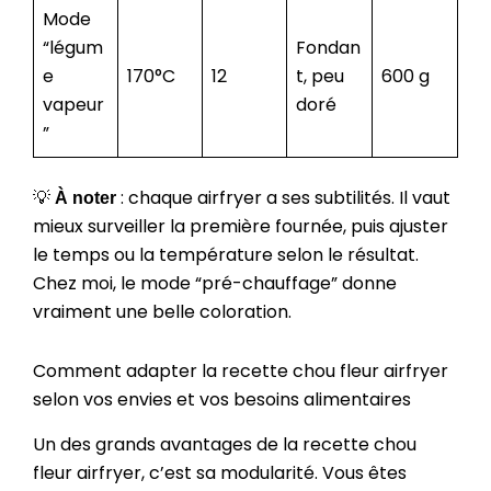
Mode
“légum
Fondan
e
170°C
12
t, peu
600 g
vapeur
doré
”
💡
: chaque airfryer a ses subtilités. Il vaut
À noter
mieux surveiller la première fournée, puis ajuster
le temps ou la température selon le résultat.
Chez moi, le mode “pré-chauffage” donne
vraiment une belle coloration.
Comment adapter la recette chou fleur airfryer
selon vos envies et vos besoins alimentaires
Un des grands avantages de la recette chou
fleur airfryer, c’est sa modularité. Vous êtes