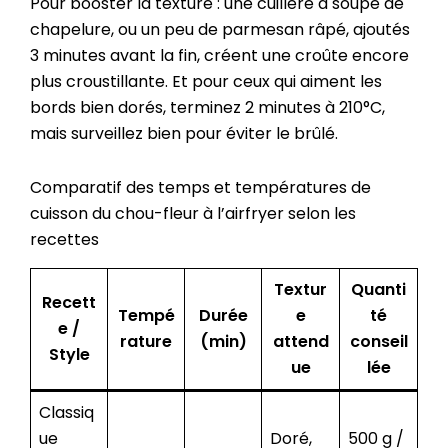
Pour booster la texture : une cuillère à soupe de
chapelure, ou un peu de parmesan râpé, ajoutés
3 minutes avant la fin, créent une croûte encore
plus croustillante. Et pour ceux qui aiment les
bords bien dorés, terminez 2 minutes à 210°C,
mais surveillez bien pour éviter le brûlé.
Comparatif des temps et températures de
cuisson du chou-fleur à l’airfryer selon les
recettes
Textur
Quanti
Recett
Tempé
Durée
e
té
e /
rature
(min)
attend
conseil
Style
ue
lée
Classiq
ue
Doré,
500 g /