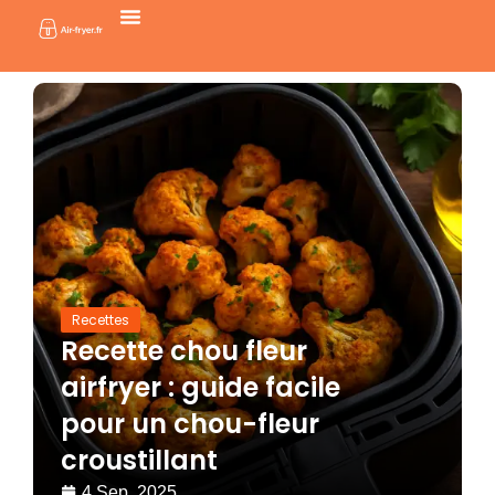
Aller
au
contenu
Recettes
Recette chou fleur
airfryer : guide facile
pour un chou-fleur
croustillant
4 Sep, 2025