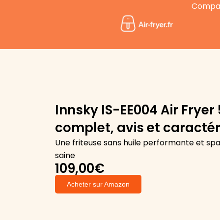
Aller
Compara
au
contenu
Innsky IS-EE004 Air Fryer 
complet, avis et caractér
Une friteuse sans huile performante et spa
saine
109,00€
Acheter sur Amazon