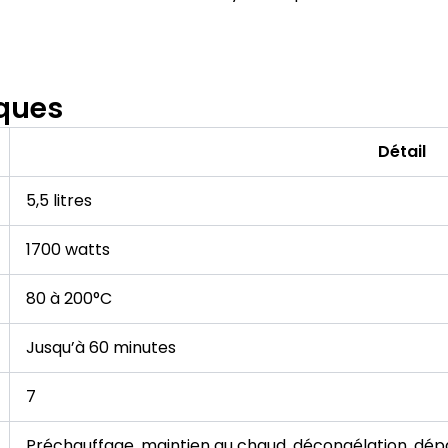
iques
Détail
5,5 litres
1700 watts
80 à 200°C
Jusqu’à 60 minutes
7
Préchauffage, maintien au chaud, décongélation, dépa