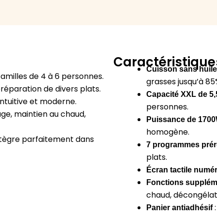
Caractéristique
Cuisson sans huile
familles de 4 à 6 personnes.
grasses jusqu’à 85
réparation de divers plats.
Capacité XXL de 5,
intuitive et moderne.
personnes.
ge, maintien au chaud,
Puissance de 170
homogène.
intègre parfaitement dans
7 programmes prér
plats.
Écran tactile numé
Fonctions supplém
chaud, décongélati
Panier antiadhésif