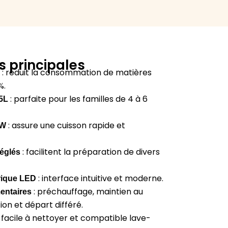
s principales
:
réduit la consommation de matières
%.
:
parfaite pour les familles de 4 à 6
5L
:
assure une cuisson rapide et
0W
:
facilitent la préparation de divers
églés
:
interface intuitive et moderne.
rique LED
:
préchauffage, maintien au
entaires
on et départ différé.
:
facile à nettoyer et compatible lave-